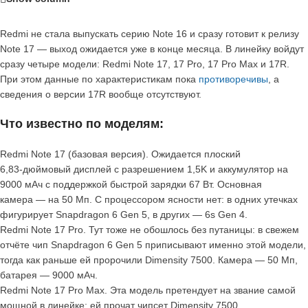
Redmi не стала выпускать серию Note 16 и сразу готовит к релизу
Note 17 — выход ожидается уже в конце месяца. В линейку войдут
сразу четыре модели: Redmi Note 17, 17 Pro, 17 Pro Max и 17R.
При этом данные по характеристикам пока
противоречивы
, а
сведения о версии 17R вообще отсутствуют.
Что известно по моделям:
Redmi Note 17 (базовая версия). Ожидается плоский
6,83‑дюймовый дисплей с разрешением 1,5K и аккумулятор на
9000 мАч с поддержкой быстрой зарядки 67 Вт. Основная
камера — на 50 Мп. С процессором ясности нет: в одних утечках
фигурирует Snapdragon 6 Gen 5, в других — 6s Gen 4.
Redmi Note 17 Pro. Тут тоже не обошлось без путаницы: в свежем
отчёте чип Snapdragon 6 Gen 5 приписывают именно этой модели,
тогда как раньше ей пророчили Dimensity 7500. Камера — 50 Мп,
батарея — 9000 мАч.
Redmi Note 17 Pro Max. Эта модель претендует на звание самой
мощной в линейке: ей прочат чипсет Dimensity 7500,