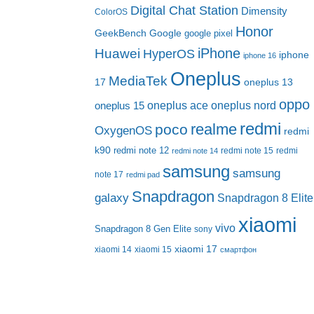
Digital Chat Station
Dimensity
ColorOS
Honor
Google
GeekBench
google pixel
iPhone
Huawei
HyperOS
iphone
iphone 16
Oneplus
MediaTek
17
oneplus 13
oppo
oneplus nord
oneplus ace
oneplus 15
redmi
realme
poco
OxygenOS
redmi
k90
redmi note 12
redmi note 15
redmi
redmi note 14
samsung
samsung
note 17
redmi pad
Snapdragon
galaxy
Snapdragon 8 Elite
xiaomi
vivo
Snapdragon 8 Gen Elite
sony
xiaomi 17
xiaomi 14
xiaomi 15
смартфон