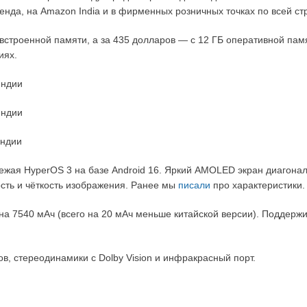
нда, на Amazon India и в фирменных розничных точках по всей ст
 встроенной памяти, а за 435 долларов — с 12 ГБ оперативной пам
иях.
вежая HyperOS 3 на базе Android 16. Яркий AMOLED экран диагона
сть и чёткость изображения. Ранее мы
писали
про характеристики.
а 7540 мАч (всего на 20 мАч меньше китайской версии). Поддерж
в, стереодинамики с Dolby Vision и инфракрасный порт.