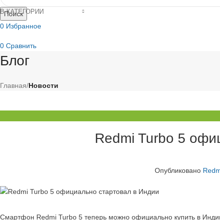
В КАТЕГОРИИ
Поиск
0
Избранное
0
Сравнить
Блог
0
элемент
/
0
₽
Главная
/
Новости
Redmi Turbo 5 офи
Опубликовано
Redm
Смартфон Redmi Turbo 5 теперь можно официально купить в Инди