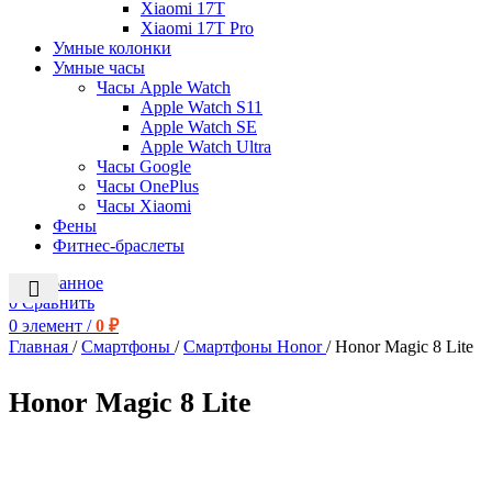
Xiaomi 17T
Xiaomi 17T Pro
Умные колонки
Умные часы
Часы Apple Watch
Apple Watch S11
Apple Watch SE
Apple Watch Ultra
Часы Google
Часы OnePlus
Часы Xiaomi
Фены
Фитнес-браслеты
0
Избранное
0
Сравнить
0
элемент
/
0
₽
Главная
/
Смартфоны
/
Смартфоны Honor
/
Honor Magic 8 Lite
Honor Magic 8 Lite