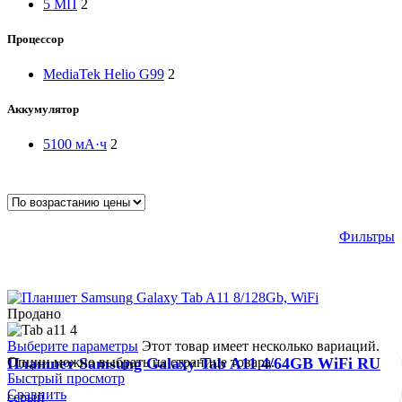
5 МП
2
Процессор
MediaTek Helio G99
2
Аккумулятор
5100 мА·ч
2
Фильтры
Продано
Выберите параметры
Этот товар имеет несколько вариаций.
Опции можно выбрать на странице товара.
Планшет Samsung Galaxy Tab A11 4/64GB WiFi RU
Быстрый просмотр
Сравнить
серый