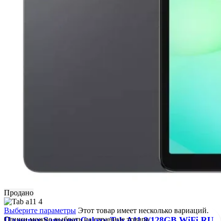
Продано
Выберите параметры
Этот товар имеет несколько вариаций.
Опции можно выбрать на странице товара.
Планшет Samsung Galaxy Tab A11 8/128GB WiFi RU