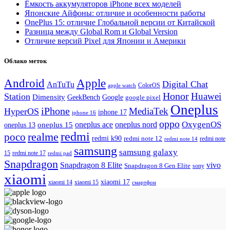
Ёмкость аккумуляторов iPhone всех моделей
Японские Айфоны: отличие и особенности работы
OnePlus 15: отличие Глобальной версии от Китайской
Разница между Global Rom и Global Version
Отличие версий Pixel для Японии и Америки
Облако меток
Android
Apple
Digital Chat
AnTuTu
ColorOS
apple watch
Honor
Huawei
Station
Dimensity
Google
GeekBench
google pixel
Oneplus
iPhone
MediaTek
HyperOS
iphone 17
iphone 16
oppo
OxygenOS
oneplus ace
oneplus nord
oneplus 15
oneplus 13
redmi
realme
poco
redmi k90
redmi note 12
redmi note 14
redmi note
samsung
samsung galaxy
redmi note 17
15
redmi pad
Snapdragon
Snapdragon 8 Elite
vivo
Snapdragon 8 Gen Elite
sony
xiaomi
xiaomi 17
xiaomi 14
xiaomi 15
смартфон