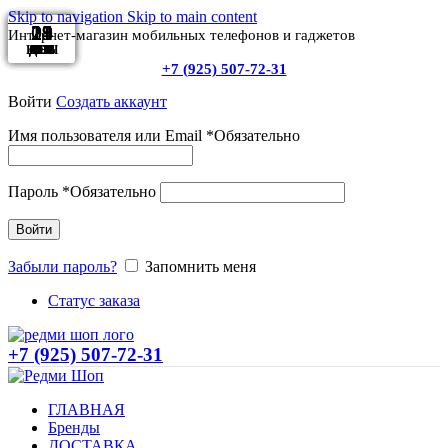
Skip to navigation
Skip to main content
14
29
13
03
21
29
24
11
11
Интернет-магазин мобильных телефонов и гаджетов
ИЮН
ЯНВ
ЯНВ
ЯНВ
ФЕВ
ФЕВ
ДЕК
ДЕК
ДЕК
+7 (925) 507-72-31
Войти
Создать аккаунт
Имя пользователя или Email
*
Обязательно
Пароль
*
Обязательно
Войти
Забыли пароль?
Запомнить меня
Статус заказа
+7 (925) 507-72-31
ГЛАВНАЯ
Бренды
ДОСТАВКА