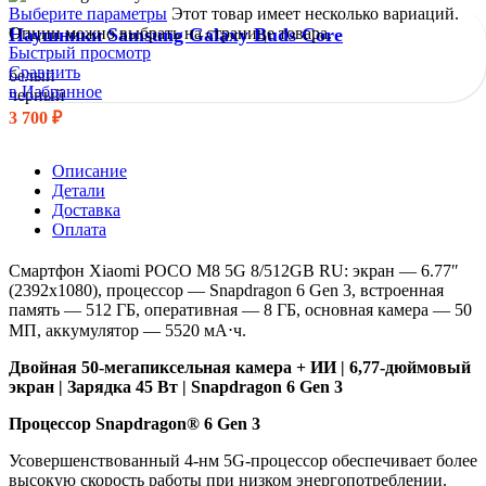
Выберите параметры
Этот товар имеет несколько вариаций.
Опции можно выбрать на странице товара.
Наушники Samsung Galaxy Buds Core
Быстрый просмотр
Сравнить
белый
в Избранное
черный
3 700
₽
Описание
Детали
Доставка
Оплата
Смартфон Xiaomi POCO M8 5G 8/512GB RU: экран — 6.77″
(2392х1080), п
роцессор — Snapdragon 6 Gen 3, в
строенная
память — 512 ГБ, оперативная — 8 ГБ, о
сновная камера —
50
МП, а
ккумулятор —
5520 мА⋅ч.
Двойная 50-мегапиксельная камера + ИИ | 6,77-дюймовый
экран | Зарядка 45 Вт | Snapdragon 6 Gen 3
Процессор Snapdragon® 6 Gen 3
Усовершенствованный 4-нм 5G-процессор обеспечивает более
высокую скорость работы при низком энергопотреблении.