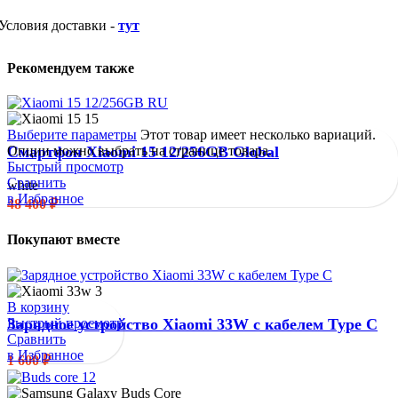
Условия доставки -
тут
Рекомендуем также
Выберите параметры
Этот товар имеет несколько вариаций.
Опции можно выбрать на странице товара.
Смартфон Xiaomi 15 12/256GB Global
Быстрый просмотр
Сравнить
white
в Избранное
48 400
₽
Покупают вместе
В корзину
Быстрый просмотр
Зарядное устройство Xiaomi 33W с кабелем Type C
Сравнить
в Избранное
1 600
₽