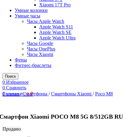
Xiaomi 17T Pro
Умные колонки
Умные часы
Часы Apple Watch
Apple Watch S11
Apple Watch SE
Apple Watch Ultra
Часы Google
Часы OnePlus
Часы Xiaomi
Фены
Фитнес-браслеты
Поиск
0
Избранное
0
Сравнить
Главная
/
Смартфоны
/
Смартфоны Xiaomi
/
Poco M8
0
элемент
/
0
₽
Смартфон Xiaomi POCO M8 5G 8/512GB RU
Продано