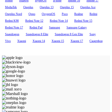
Honor
Huawei
HyperOS
IPhone
Iphone 16
Iphone 17
MediaTek
Oneplus
Oneplus 13
Oneplus 15
Oneplus Ace
Oneplus Nord
Oppo
OxygenOS
Poco
Realme
Redmi
Redmi K90
Redmi Note 12
Redmi Note 14
Redmi Note 15
Redmi Note 17
Redmi Pad
Samsung
Samsung Galaxy
Snapdragon
Snapdragon 8 Elite
Snapdragon 8 Gen Elite
Sony
Vivo
Xiaomi
Xiaomi 14
Xiaomi 15
Xiaomi 17
Смартфон