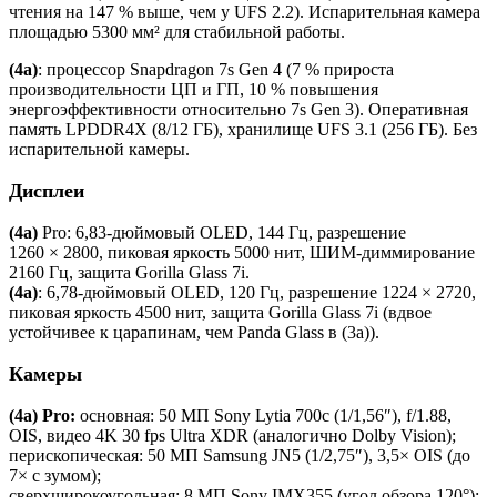
чтения на 147 % выше, чем у UFS 2.2). Испарительная камера
площадью 5300 мм² для стабильной работы.
(4a)
: процессор Snapdragon 7s Gen 4 (7 % прироста
производительности ЦП и ГП, 10 % повышения
энергоэффективности относительно 7s Gen 3). Оперативная
память LPDDR4X (8/12 ГБ), хранилище UFS 3.1 (256 ГБ). Без
испарительной камеры.
Дисплеи
(4a)
Pro: 6,83‑дюймовый OLED, 144 Гц, разрешение
1260 × 2800, пиковая яркость 5000 нит, ШИМ‑диммирование
2160 Гц, защита Gorilla Glass 7i.
(4a)
: 6,78‑дюймовый OLED, 120 Гц, разрешение 1224 × 2720,
пиковая яркость 4500 нит, защита Gorilla Glass 7i (вдвое
устойчивее к царапинам, чем Panda Glass в (3a)).
Камеры
(4a) Pro:
основная: 50 МП Sony Lytia 700c (1/1,56″), f/1.88,
OIS, видео 4K 30 fps Ultra XDR (аналогично Dolby Vision);
перископическая: 50 МП Samsung JN5 (1/2,75″), 3,5× OIS (до
7× с зумом);
сверхширокоугольная: 8 МП Sony IMX355 (угол обзора 120°);