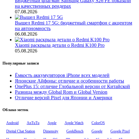
Бюджетный флагман Samsung Galaxy S26 FE показали
на качественных рендерах
07.08.2026
Вышел Redmi 17 5G: бюджетный смартфон с акцентом
на автономность
06.08.2026
Xiaomi раскрыла детали о Redmi K100 Pro
05.08.2026
Популярные записи
Ёмкость аккумуляторов iPhone всех моделей
Японские Айфоны: отличие и особенности работы
OnePlus 15: отличие Глобальной версии от Китайской
Разница между Global Rom и Global Version
Отличие версий Pixel для Японии и Америки
Облако меток
Android
AnTuTu
Apple
Apple Watch
ColorOS
Digital Chat Station
Dimensity
GeekBench
Google
Google Pixel