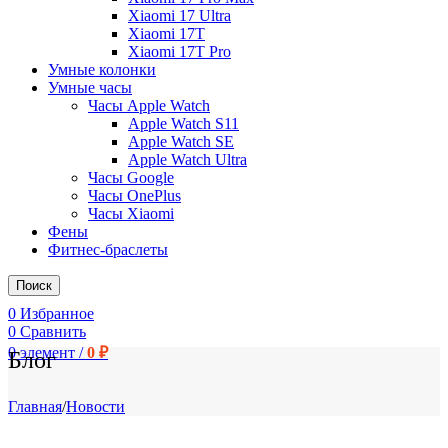
Xiaomi 17 Ultra
Xiaomi 17T
Xiaomi 17T Pro
Умные колонки
Умные часы
Часы Apple Watch
Apple Watch S11
Apple Watch SE
Apple Watch Ultra
Часы Google
Часы OnePlus
Часы Xiaomi
Фены
Фитнес-браслеты
Поиск
0
Избранное
0
Сравнить
0
элемент
/
0
₽
Блог
Главная
/
Новости