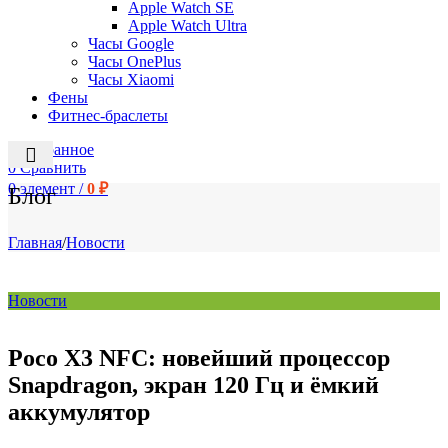
Apple Watch SE
Apple Watch Ultra
Часы Google
Часы OnePlus
Часы Xiaomi
Фены
Фитнес-браслеты
0
Избранное
0
Сравнить
0
элемент
/
0
₽
Блог
Главная
/
Новости
Новости
Poco X3 NFC: новейший процессор
Snapdragon, экран 120 Гц и ёмкий
аккумулятор