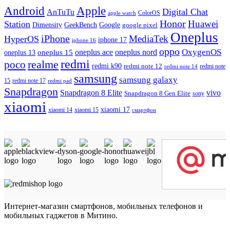
Android
Apple
Digital Chat
AnTuTu
ColorOS
apple watch
Honor
Huawei
Station
Dimensity
Google
GeekBench
google pixel
Oneplus
iPhone
MediaTek
HyperOS
iphone 17
iphone 16
oppo
OxygenOS
oneplus ace
oneplus nord
oneplus 15
oneplus 13
redmi
realme
poco
redmi k90
redmi note 12
redmi note 14
redmi note
samsung
samsung galaxy
redmi note 17
15
redmi pad
Snapdragon
Snapdragon 8 Elite
vivo
Snapdragon 8 Gen Elite
sony
xiaomi
xiaomi 17
xiaomi 14
xiaomi 15
смартфон
Интернет-магазин смартфонов, мобильных телефонов и
мобильных гаджетов в Митино.