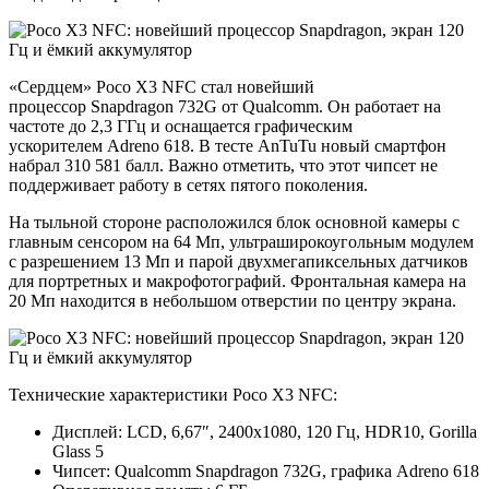
«Сердцем» Poco X3 NFC стал новейший
процессор Snapdragon 732G от Qualcomm. Он работает на
частоте до 2,3 ГГц и оснащается графическим
ускорителем Adreno 618. В тесте AnTuTu новый смартфон
набрал 310 581 балл. Важно отметить, что этот чипсет не
поддерживает работу в сетях пятого поколения.
На тыльной стороне расположился блок основной камеры с
главным сенсором на 64 Мп, ультраширокоугольным модулем
с разрешением 13 Мп и парой двухмегапиксельных датчиков
для портретных и макрофотографий. Фронтальная камера на
20 Мп находится в небольшом отверстии по центру экрана.
Технические характеристики Poco X3 NFC:
Дисплей: LCD, 6,67″, 2400х1080, 120 Гц, HDR10, Gorilla
Glass 5
Чипсет: Qualcomm Snapdragon 732G, графика Adreno 618