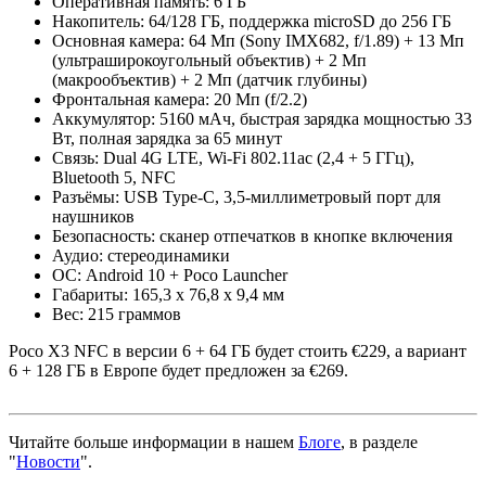
Оперативная память: 6 ГБ
Накопитель: 64/128 ГБ, поддержка microSD до 256 ГБ
Основная камера: 64 Мп (Sony IMX682, f/1.89) + 13 Мп
(ультраширокоугольный объектив) + 2 Мп
(макрообъектив) + 2 Мп (датчик глубины)
Фронтальная камера: 20 Мп (f/2.2)
Аккумулятор: 5160 мАч, быстрая зарядка мощностью 33
Вт, полная зарядка за 65 минут
Связь: Dual 4G LTE, Wi-Fi 802.11ac (2,4 + 5 ГГц),
Bluetooth 5, NFC
Разъёмы: USB Type-C, 3,5-миллиметровый порт для
наушников
Безопасность: сканер отпечатков в кнопке включения
Аудио: стереодинамики
ОС: Android 10 + Poco Launcher
Габариты: 165,3 х 76,8 х 9,4 мм
Вес: 215 граммов
Poco X3 NFC в версии 6 + 64 ГБ будет стоить €229, а вариант
6 + 128 ГБ в Европе будет предложен за €269.
Читайте больше информации в нашем
Блоге
, в разделе
"
Новости
".