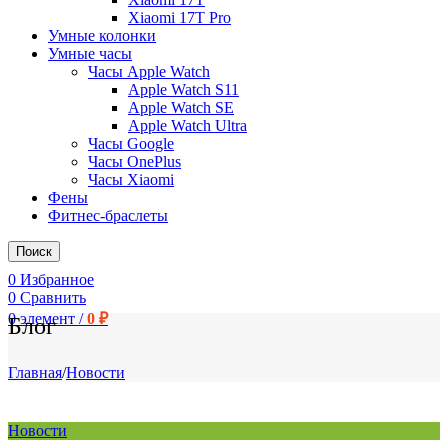
Xiaomi 17T Pro
Умные колонки
Умные часы
Часы Apple Watch
Apple Watch S11
Apple Watch SE
Apple Watch Ultra
Часы Google
Часы OnePlus
Часы Xiaomi
Фены
Фитнес-браслеты
Поиск
0
Избранное
0
Сравнить
0
элемент
/
0
₽
Блог
Главная
/
Новости
Новости