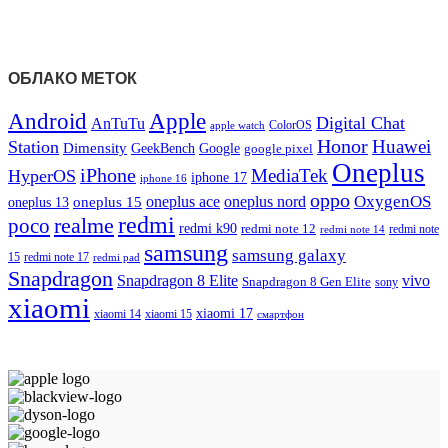
ОБЛАКО МЕТОК
Android
Apple
Digital Chat
AnTuTu
ColorOS
apple watch
Honor
Huawei
Station
Dimensity
Google
GeekBench
google pixel
Oneplus
iPhone
MediaTek
HyperOS
iphone 17
iphone 16
oppo
OxygenOS
oneplus ace
oneplus nord
oneplus 15
oneplus 13
redmi
realme
poco
redmi k90
redmi note 12
redmi note 14
redmi note
samsung
samsung galaxy
redmi note 17
15
redmi pad
Snapdragon
Snapdragon 8 Elite
vivo
Snapdragon 8 Gen Elite
sony
xiaomi
xiaomi 17
xiaomi 14
xiaomi 15
смартфон