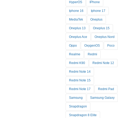
HyperOS
IPhone
Iphone 16
Iphone 17
MediaTek
Oneplus
Oneplus 13
Oneplus 15
Oneplus Ace
Oneplus Nord
Oppo
OxygenOS
Poco
Realme
Redmi
Redmi K90
Redmi Note 12
Redmi Note 14
Redmi Note 15
Redmi Note 17
Redmi Pad
Samsung
Samsung Galaxy
Snapdragon
Snapdragon 8 Elite