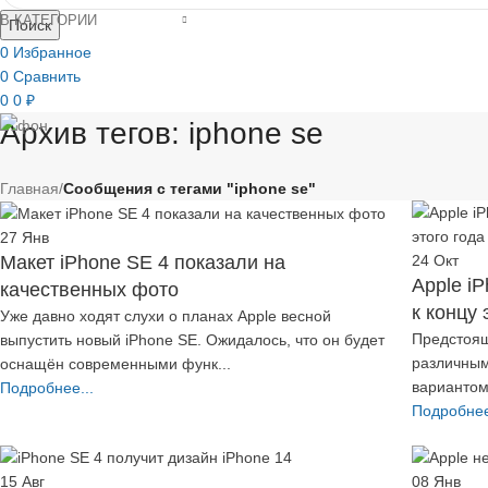
В КАТЕГОРИИ
Поиск
0
Избранное
0
Сравнить
0
0
₽
Архив тегов: iphone se
Главная
/
Сообщения с тегами "iphone se"
27
Янв
24
Окт
Макет iPhone SE 4 показали на
Apple i
качественных фото
к концу 
Уже давно ходят слухи о планах Apple весной
Предстоящ
выпустить новый iPhone SE. Ожидалось, что он будет
различным
оснащён современными функ...
вариантом 
Подробнее...
Подробнее
15
Авг
08
Янв