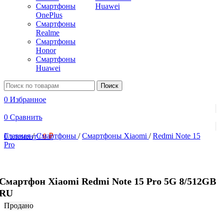
Смартфоны
Huawei
OnePlus
Смартфоны
Realme
Смартфоны
Honor
Смартфоны
Huawei
Поиск
0
Избранное
0
Сравнить
Главная
/
Смартфоны
/
Смартфоны Xiaomi
/
Redmi Note 15
0
элемент
/
0
₽
Pro
Смартфон Xiaomi Redmi Note 15 Pro 5G 8/512GB
RU
Продано