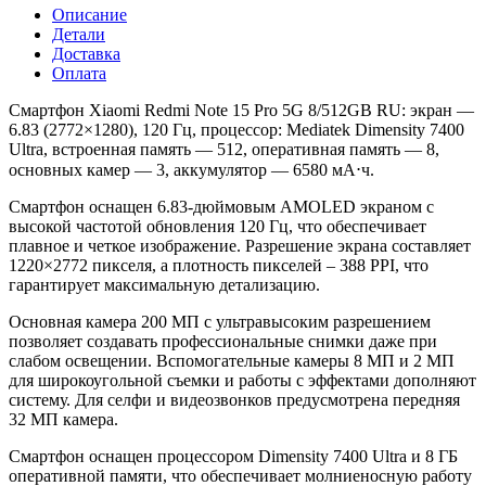
Описание
Детали
Доставка
Оплата
Смартфон Xiaomi Redmi Note 15 Pro 5G 8/512GB RU: экран —
6.83
(2772×1280)
, 120 Гц, процессор: Mediatek Dimensity 7400
Ultra, встроенная память — 512, оперативная память — 8,
основных камер — 3, а
ккумулятор — 6580 мА⋅ч.
Смартфон оснащен 6.83-дюймовым AMOLED экраном с
высокой частотой обновления 120 Гц, что обеспечивает
плавное и четкое изображение. Разрешение экрана составляет
1220×2772 пикселя, а плотность пикселей – 388 PPI, что
гарантирует максимальную детализацию.
Основная камера 200 МП с ультравысоким разрешением
позволяет создавать профессиональные снимки даже при
слабом освещении. Вспомогательные камеры 8 МП и 2 МП
для широкоугольной съемки и работы с эффектами дополняют
систему. Для селфи и видеозвонков предусмотрена передняя
32 MП камера.
Смартфон оснащен процессором Dimensity 7400 Ultra и 8 ГБ
оперативной памяти, что обеспечивает молниеносную работу