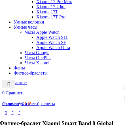
Xiaomi 17 Pro Max
Xiaomi 17 Ultra
Xiaomi 17T
Xiaomi 17T Pro
Умные колонки
Умные часы
Часы Apple Watch
Apple Watch S11
Apple Watch SE
Apple Watch Ultra
Часы Google
Часы OnePlus
Часы Xiaomi
Фены
Фитнес-браслеты
0
Избранное
0
Сравнить
Главная
/
Фитнес-браслеты
0
элемент
/
0
₽
Фитнес-браслет Xiaomi Smart Band 8 Global