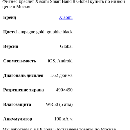
Фитнес-браслет Xiaomi Smart Band 8 Global купить по низкой
цене в Москве.
Бренд
Xiaomi
Цвет
champagne gold
,
graphite black
Версия
Global
Совместимость
iOS, Android
Диагональ дисплея
1.62 дюйма
Разрешение экрана
490×490
Влагозащита
WR50 (5 атм)
Аккумулятор
190 мА·ч
Мы работаем с 2018 года! Доставляем товары по Москве,