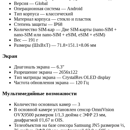
Версия — Global
Операционная система — Android
Тип корпуса — классический
Материал корпуса — стекло и пластик
Степень защиты — IP68
Количество SIM-кар — Две SIM-карты (nano-SIM +
nano-SIM или nano-SIM + eSIM, eSIM + eSIM)
Вес — 191 г
Размеры (ШxВxТ) — 71.8×151.1×8.06 мм
Экран
Диагональ экрана — 6.3″
Разрешение экрана — 2656х122
Тип матрицы экрана — CrystalRes OLED display
Частота обновления экрана — 120 Гц
Мультимедийные возможности
Количество основных камер — 3
В основной камере установлен сенсор OmniVision
OVX9500 размером 1/1,3 дюйма с ЭФР 23 мм,
диафрагмой f/1,67 и OIS.
Телеобъектив на базе сенсора Samsung JN5 размером ½,