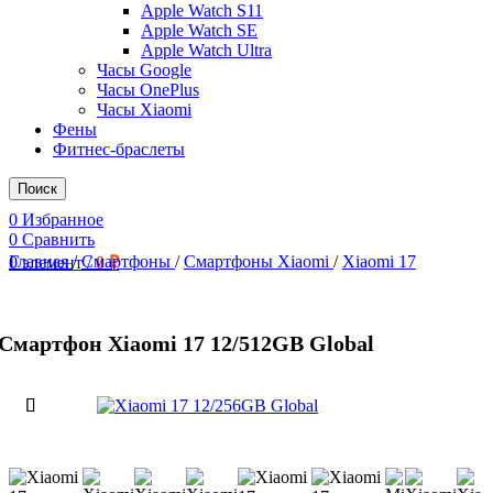
Apple Watch S11
Apple Watch SE
Apple Watch Ultra
Часы Google
Часы OnePlus
Часы Xiaomi
Фены
Фитнес-браслеты
Поиск
0
Избранное
0
Сравнить
Главная
/
Смартфоны
/
Смартфоны Xiaomi
/
Xiaomi 17
0
элемент
/
0
₽
Смартфон Xiaomi 17 12/512GB Global