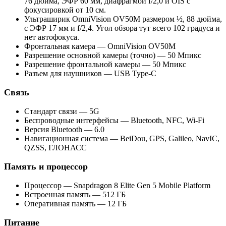
76 дюйма, ЭФР 60 мм, диафрагмой f/2,0 и OIS с
фокусировкой от 10 см.
Ультраширик OmniVision OV50M размером ½, 88 дюйма,
с ЭФР 17 мм и f/2,4. Угол обзора тут всего 102 градуса и
нет автофокуса.
Фронтальная камера — OmniVision OV50M
Разрешение основной камеры (точно) — 50 Мпикс
Разрешение фронтальной камеры — 50 Мпикс
Разъем для наушников — USB Type-C
Связь
Стандарт связи — 5G
Беспроводные интерфейсы — Bluetooth, NFC, Wi-Fi
Версия Bluetooth — 6.0
Навигационная система — BeiDou, GPS, Galileo, NavIC,
QZSS, ГЛОНАСС
Память и процессор
Процессор — Snapdragon 8 Elite Gen 5 Mobile Platform
Встроенная память — 512 ГБ
Оперативная память — 12 ГБ
Питание