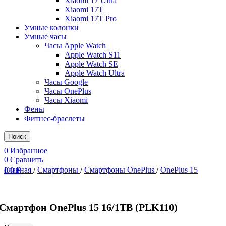
Xiaomi 17 Ultra
Xiaomi 17T
Xiaomi 17T Pro
Умные колонки
Умные часы
Часы Apple Watch
Apple Watch S11
Apple Watch SE
Apple Watch Ultra
Часы Google
Часы OnePlus
Часы Xiaomi
Фены
Фитнес-браслеты
Поиск
0
Избранное
0
Сравнить
Главная
/
Смартфоны
/
Смартфоны OnePlus
/
OnePlus 15
0
0
₽
Смартфон OnePlus 15 16/1TB (PLK110)