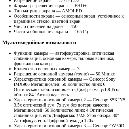
Разрешение экрана — 2772×1272
Формат разрешения экрана — FHD+
Тип матрицы экрана — AMOLED
Особенности экрана — сенсорный экран, устойчивое к
царапинам стекло, цветной экран
Число пикселей на дюйм — 450
Частота обновления экрана — 165 Гц
Мультимедийные возможности
Функции камеры — автофокусировка, оптическая
стабилизация, основная камера, тыловая вспышка,
фронтальная камера
Количество основных камер — 3
Разрешение основной камеры (точно) — 50 Мпикс
Характеристики основной камеры — Сенсор: Sony
IMX906 Мегапикселей: 50 Количество линз: 6
Оптическая стабилизация: есть Диафрагма: ƒ/1.8 Угол
обзора: 84° Автофокус: есть
Характеристики основной камеры 2 — Сенсор: S5KJN5,
3.5x оптический зум, 7x зум без потери качества
Мегапикселей: 50 Количество линз: 4 Оптическая
стабилизация: есть Диафрагма: ƒ/2.8 Угол обзора: 30°
Автофокус: есть Цифровой зум: до 120x
Характеристики основной камеры 3 — Сенсор: OV50D