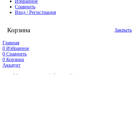
Избранное
Сравнить
Вход / Регистрация
Корзина
Закрыть
Главная
0
Избранное
0
Сравнить
0
Корзина
Аккаунт
Мы используем файлы cookie для улучшения вашего
взаимодействия на нашем сайте. Нажимая кнопку «Принять»
- Вы соглашаетесь на использование файлов cookie.
Принять
Смарт-часы OnePlus Watch 3 47mm
Выбрать опции
Купить в 1 клик
Сравнить