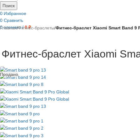
Поиск
0
Избранное
0
Сравнить
0
элемент
/
0
₽
Главная
/
Фитнес-браслеты
/
Фитнес-браслет Xiaomi Smart Band 9 P
Фитнес-браслет Xiaomi Smar
Продано