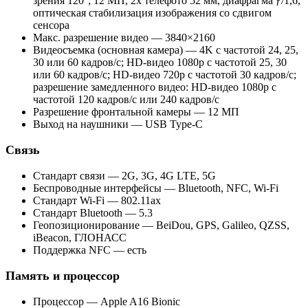
зрения 120°; 12 МП, 2x телефото 52 мм, диафрагма ƒ/1,6,
оптическая стабилизация изображения со сдвигом
сенсора
Макс. разрешение видео — 3840×2160
Видеосъемка (основная камера) — 4K с частотой 24, 25,
30 или 60 кадров/с; HD-видео 1080p с частотой 25, 30
или 60 кадров/с; HD-видео 720p с частотой 30 кадров/с;
разрешение замедленного видео: HD-видео 1080р c
частотой 120 кадров/с или 240 кадров/с
Разрешение фронтальной камеры — 12 МП
Выход на наушники — USB Type-C
Связь
Стандарт связи — 2G, 3G, 4G LTE, 5G
Беспроводные интерфейсы — Bluetooth, NFC, Wi-Fi
Стандарт Wi-Fi — 802.11ax
Стандарт Bluetooth — 5.3
Геопозиционирование — BeiDou, GPS, Galileo, QZSS,
iBeacon, ГЛОНАСС
Поддержка NFC — есть
Память и процессор
Процессор — Apple A16 Bionic