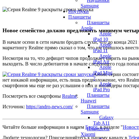
Наушники
Samsung
Ноутбуки
Планшеты
Планшеты
Apple
Новое семейство должно предложить минимум четыр
Apple
iPad 10
В начале осени в сети начали бродить слухи, что до конца 202
Apple
маркетингу Realme прямо сказал о том, что им пришлось внест
iPad 11
Apple
Несмотря на то, что дефицит чипов продолжает царить на рынк
iPad Air
выходить. В число дебютантов в начале следующего года попал
Apple
iPad Mini
Анонс серии состоитс
7
нет никакой информации, есть лишь предположение, что Real
Apple
смартфонов мы еще не раз услышим о них и инсайдеры постар
iPad Pro
Планшеты
Посмотреть все смартфоны
Realme
.
Huawei
Планшеты
Источник:
https://andro-news.com/
Samsung
Galaxy
Tab A11
Читайте больше информации в нашем
Блоге
, в разделе "
Новост
Планшеты
Xiaomi
Любите технологии?
Присоединяйтесь к нашему каналу в
Tele