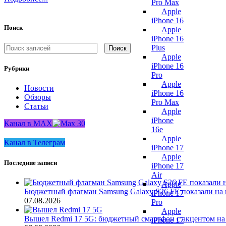
Pro Max
Apple
iPhone 16
Поиск
Apple
iPhone 16
Plus
Поиск
Apple
iPhone 16
Рубрики
Pro
Apple
Новости
iPhone 16
Обзоры
Pro Max
Статьи
Apple
iPhone
Канал в MAX
16e
Apple
Канал в Телеграм
iPhone 17
Apple
Последние записи
iPhone 17
Air
Apple
Бюджетный флагман Samsung Galaxy S26 FE показали на 
iPhone 17
07.08.2026
Pro
Apple
Вышел Redmi 17 5G: бюджетный смартфон с акцентом на
iPhone 17