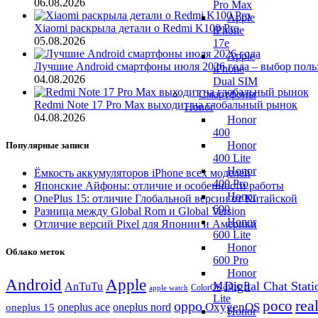
06.08.2026
Pro Max
Apple
Xiaomi раскрыла детали о Redmi K100 Pro
iPhone
05.08.2026
17e
Apple
Лучшие Android смартфоны июля 2026 года – выбор поль
iPhone
04.08.2026
Dual SIM
Смартфоны
Redmi Note 17 Pro Max выходит на глобальный рынок
Honor
04.08.2026
Honor
400
Honor
Популярные записи
400 Lite
Honor
Ёмкость аккумуляторов iPhone всех моделей
400 Pro
Японские Айфоны: отличие и особенности работы
Honor
OnePlus 15: отличие Глобальной версии от Китайской
600
Разница между Global Rom и Global Version
Honor
Отличие версий Pixel для Японии и Америки
600 Lite
Honor
Облако меток
600 Pro
Honor
Android
Apple
Digital Chat Stati
Magic 8
AnTuTu
ColorOS
apple watch
Lite
rea
oppo
poco
OxygenOS
oneplus ace
oneplus nord
oneplus 15
Honor