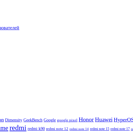
зователей
Honor
Huawei
on
HyperO
Dimensity
Google
GeekBench
google pixel
redmi
lme
redmi k90
redmi note 12
redmi note 17
redmi note 14
redmi note 15
r