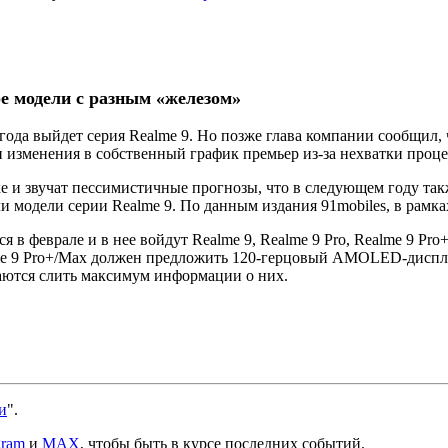
е модели с разным «железом»
1 года выйдет серия Realme 9. Но позже глава компании сообщил,
и изменения в собственный график премьер из-за нехватки проце
е и звучат пессимистичные прогнозы, что в следующем году так
и модели серии Realme 9. По данным издания 91mobiles, в рамк
я в феврале и в нее войдут Realme 9, Realme 9 Pro, Realme 9 Pr
me 9 Pro+/Max должен предложить 120-герцовый AMOLED‑дисплей
аются слить максимум информации о них.
и
".
gram
и
MAX
, чтобы быть в курсе последних событий.