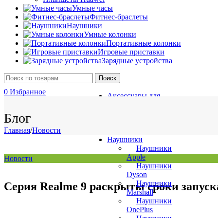
Умные часы
Фитнес-браслеты
Наушники
Умные колонки
Портативные колонки
Игровые приставки
Зарядные устройства
Поиск
0
Избранное
Аксессуары для
0
Сравнить
телефонов
0
элемент
/
0
₽
Зарядные
Блог
устройства
Главная
/
Новости
Игровые приставки
Наушники
Наушники
Apple
Новости
Наушники
Dyson
Наушники
Серия Realme 9 раскрыты сроки запуск
Marshall
Наушники
OnePlus