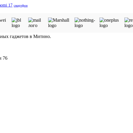
aomi 17
смартфон
ьных гаджетов в Митино.
н 76