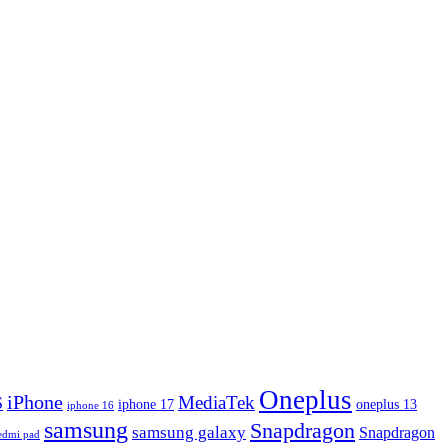
Oneplus
iPhone
MediaTek
S
iphone 17
oneplus 13
iphone 16
samsung
Snapdragon
samsung galaxy
Snapdragon
edmi pad