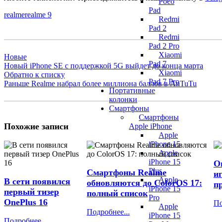
Poco
Pad
realme
realme 9
Redmi
Pad 2
Redmi
Pad 2 Pro
Xiaomi
Новые
Pad 7
Новый iPhone SE с поддержкой 5G выйдет до конца марта
Xiaomi
Обратно к списку
Pad 7 Pro
Раньше
Realme набрал более миллиона баллов в AnTuTu
Портативные
колонки
Смартфоны
Смартфоны
Похожие записи
Apple iPhone
Apple
iPhone 15
Apple
iPhone 15
O
Plus
Смартфоны Realme
и
Apple
В сети появился
обновляются до ColorOS 17:
п
iPhone 15
первый тизер
полный список
Pro
OnePlus 16
По
Apple
Подробнее...
iPhone 15
Подробнее...