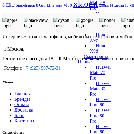
xiaomi
Magic 8
8 Elite
vivo
xi
Snapdragon 8 Gen Elite
xiaomi 14
xiaomi 15
sony
Pro
Honor
Magic V3
Honor
Magic V5
Honor
Интернет-магазин смартфонов, мобильных телефонов и мобил
X9c
Honor
г. Москва,
X9d
Смартфоны
Пятницкое шоссе дом 18, ТК Митинский радиорынок, павильо
Huawei
Huawei
Телефон:
+7 (925) 507-72-31
Mate 70
Pro
Меню
Huawei
Mate 80
Главная
Pro
Бренды
Huawei
Оплата
Pura 80
Доставка
Huawei
Блог
Pura 80
Контакты
Pro
Huawei
Pura 80
Смартфоны