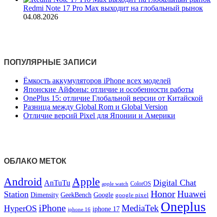
Redmi Note 17 Pro Max выходит на глобальный рынок
04.08.2026
ПОПУЛЯРНЫЕ ЗАПИСИ
Ёмкость аккумуляторов iPhone всех моделей
Японские Айфоны: отличие и особенности работы
OnePlus 15: отличие Глобальной версии от Китайской
Разница между Global Rom и Global Version
Отличие версий Pixel для Японии и Америки
ОБЛАКО МЕТОК
Android
Apple
Digital Chat
AnTuTu
ColorOS
apple watch
Honor
Huawei
Station
Dimensity
Google
GeekBench
google pixel
Oneplus
iPhone
MediaTek
HyperOS
iphone 17
iphone 16