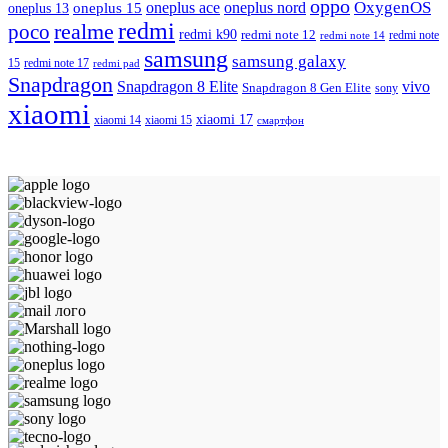
oppo
OxygenOS
oneplus ace
oneplus nord
oneplus 15
oneplus 13
redmi
realme
poco
redmi k90
redmi note 12
redmi note 14
redmi note
samsung
samsung galaxy
redmi note 17
15
redmi pad
Snapdragon
Snapdragon 8 Elite
vivo
Snapdragon 8 Gen Elite
sony
xiaomi
xiaomi 17
xiaomi 14
xiaomi 15
смартфон