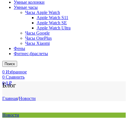
Умные колонки
Умные часы
Часы Apple Watch
Apple Watch S11
Apple Watch SE
Apple Watch Ultra
Часы Google
Часы OnePlus
Часы Xiaomi
Фены
Фитнес-браслеты
Поиск
0
Избранное
0
Сравнить
0
0
₽
Блог
Главная
/
Новости
Новости