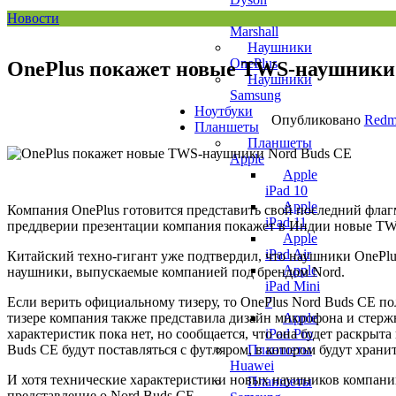
Наушники
Новости
Marshall
Наушники
OnePlus
OnePlus покажет новые TWS-наушники
Наушники
Samsung
Ноутбуки
Опубликовано
Redm
Планшеты
Планшеты
Apple
Apple
iPad 10
Apple
Компания OnePlus готовится представить свой последний фла
iPad 11
преддверии презентации компания покажет в Индии новые TW
Apple
iPad Air
Китайский техно-гигант уже подтвердил, что наушники OnePlus
Apple
наушники, выпускаемые компанией под брендом Nord.
iPad Mini
Если верить официальному тизеру, то OnePlus Nord Buds CE п
7
тизере компания также представила дизайн микрофона и стерж
Apple
характеристик пока нет, но сообщается, что она будет раскры
iPad Pro
Buds CE будут поставляться с футляром, в котором будут храни
Планшеты
Huawei
И хотя технические характеристики новых наушников компан
Планшеты
представление о Nord Buds CE.