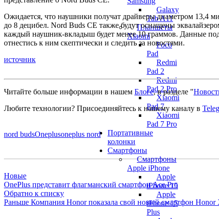
Samsung
Galaxy
Ожидается, что наушники получат драйверы диаметром 13,4 м
Tab A11
до 8 децибел. Nord Buds CE также будут оснащены эквалайзеро
Планшеты
каждый наушник-вкладыш будет менее 10 граммов. Данные по
Xiaomi
отнестись к ним скептически и следить за новостями.
Poco
Pad
источник
Redmi
Pad 2
Redmi
Pad 2 Pro
Читайте больше информации в нашем
Блоге
, в разделе "
Новост
Xiaomi
Pad 7
Любите технологии?
Присоединяйтесь к нашему каналу в
Tele
Xiaomi
Pad 7 Pro
Портативные
nord buds
Oneplus
oneplus nord
колонки
Смартфоны
Смартфоны
Apple iPhone
Новые
Apple
OnePlus представит флагманский смартфон Ace Pro
iPhone 15
Обратно к списку
Apple
Раньше
Компания Honor показала свой новый смартфон Honor
iPhone 15
Plus