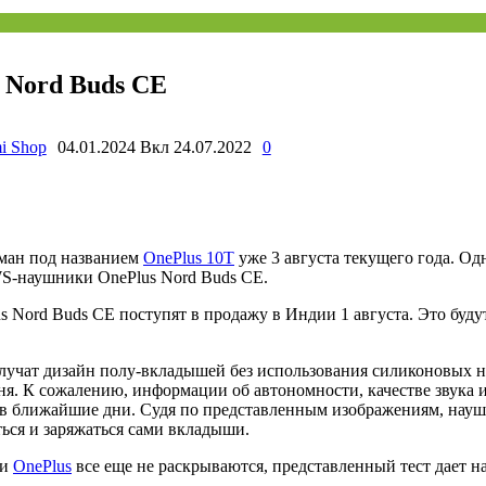
 Nord Buds CE
i Shop
04.01.2024
Вкл 24.07.2022
0
гман под названием
OnePlus 10T
уже 3 августа текущего года. Одн
S-наушники OnePlus Nord Buds CE.
 Nord Buds CE поступят в продажу в Индии 1 августа. Это буду
олучат дизайн полу-вкладышей без использования силиконовых н
ня. К сожалению, информации об автономности, качестве звука 
та в ближайшие дни. Судя по представленным изображениям, нау
ться и заряжаться сами вкладыши.
ии
OnePlus
все еще не раскрываются, представленный тест дает н