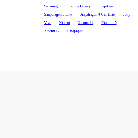
Samsung
Samsung Galaxy
Snapdragon
Snapdragon 8 Elite
Snapdragon 8 Gen Elite
Sony
Vivo
Xiaomi
Xiaomi 14
Xiaomi 15
Xiaomi 17
Смартфон