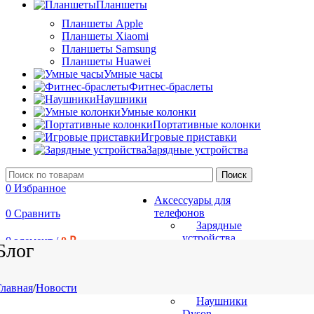
Планшеты
Планшеты Apple
Планшеты Xiaomi
Планшеты Samsung
Планшеты Huawei
Умные часы
Фитнес-браслеты
Наушники
Умные колонки
Портативные колонки
Игровые приставки
Зарядные устройства
Поиск
0
Избранное
Аксессуары для
телефонов
0
Сравнить
Зарядные
устройства
0
элемент
/
0
₽
Блог
Игровые приставки
Наушники
Наушники
Главная
/
Новости
Apple
Наушники
Dyson