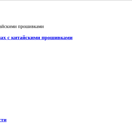
онах с китайскими прошивками
сти