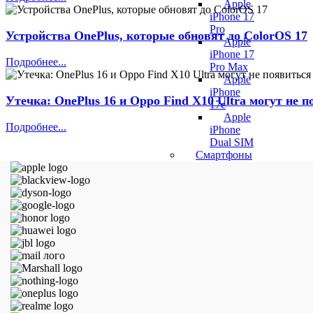
Apple
iPhone 17
Pro
Устройства OnePlus, которые обновят до ColorOS 17
Apple
iPhone 17
Подробнее...
Pro Max
Apple
iPhone
Утечка: OnePlus 16 и Oppo Find X10 Ultra могут не 
17e
Apple
Подробнее...
iPhone
Dual SIM
Смартфоны
Honor
Honor
400
Honor
400 Lite
Honor
400 Pro
Honor
600
Honor
600 Lite
Honor