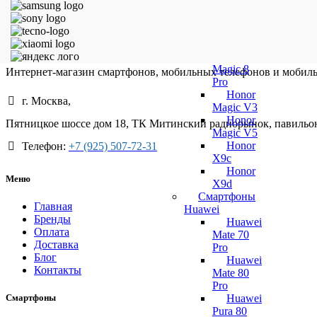
600 Pro
Honor
Magic 8
Lite
Honor
Magic 8
Интернет-магазин смартфонов, мобильных телефонов и мобил
Pro
Honor
г. Москва,
Magic V3
Honor
Пятницкое шоссе дом 18, ТК Митинский радиорынок, павильо
Magic V5
Honor
Телефон:
+7 (925) 507-72-31
X9c
Honor
Меню
X9d
Смартфоны
Главная
Huawei
Бренды
Huawei
Оплата
Mate 70
Доставка
Pro
Блог
Huawei
Контакты
Mate 80
Pro
Huawei
Смартфоны
Pura 80