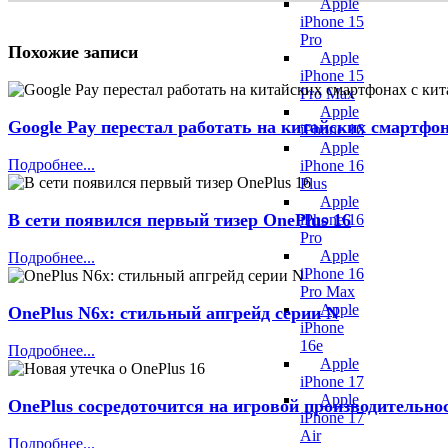
Apple
iPhone 15
Pro
Похожие записи
Apple
iPhone 15
Pro Max
Apple
Google Pay перестал работать на китайских смартф
iPhone 16
Apple
Подробнее...
iPhone 16
Plus
Apple
В сети появился первый тизер OnePlus 16
iPhone 16
Pro
Apple
Подробнее...
iPhone 16
Pro Max
Apple
OnePlus N6x: стильный апгрейд серии N
iPhone
16e
Подробнее...
Apple
iPhone 17
Apple
OnePlus сосредоточится на игровой производительно
iPhone 17
Air
Подробнее...