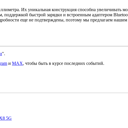
иллиметра. Их уникальная конструкция способна увеличивать мо
м, поддержкой быстрой зарядки и встроенным адаптером Bluetoot
дробности еще не подтверждены, поэтому мы предлагаем нашим
и
".
gram
и
MAX
, чтобы быть в курсе последних событий.
 X8 5G