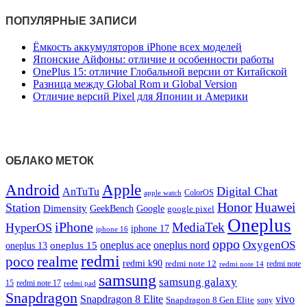
ПОПУЛЯРНЫЕ ЗАПИСИ
Ёмкость аккумуляторов iPhone всех моделей
Японские Айфоны: отличие и особенности работы
OnePlus 15: отличие Глобальной версии от Китайской
Разница между Global Rom и Global Version
Отличие версий Pixel для Японии и Америки
ОБЛАКО МЕТОК
Android
Apple
Digital Chat
AnTuTu
ColorOS
apple watch
Honor
Huawei
Station
Dimensity
Google
GeekBench
google pixel
Oneplus
iPhone
MediaTek
HyperOS
iphone 17
iphone 16
oppo
OxygenOS
oneplus ace
oneplus nord
oneplus 15
oneplus 13
redmi
realme
poco
redmi k90
redmi note 12
redmi note 14
redmi note
samsung
samsung galaxy
redmi note 17
15
redmi pad
Snapdragon
Snapdragon 8 Elite
vivo
Snapdragon 8 Gen Elite
sony