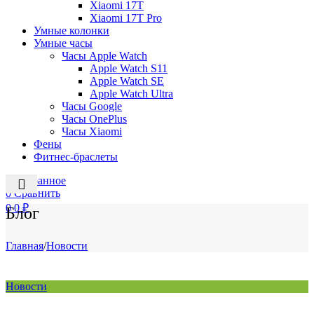
Xiaomi 17T
Xiaomi 17T Pro
Умные колонки
Умные часы
Часы Apple Watch
Apple Watch S11
Apple Watch SE
Apple Watch Ultra
Часы Google
Часы OnePlus
Часы Xiaomi
Фены
Фитнес-браслеты
0
Избранное
0
Сравнить
0
0
₽
Блог
Главная
/
Новости
Новости