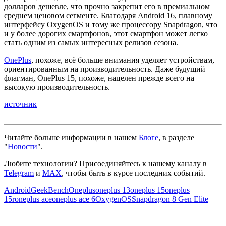
долларов дешевле, что прочно закрепит его в премиальном
среднем ценовом сегменте. Благодаря Android 16, плавному
интерфейсу OxygenOS и тому же процессору Snapdragon, что
и у более дорогих смартфонов, этот смартфон может легко
стать одним из самых интересных релизов сезона.
OnePlus
, похоже, всё больше внимания уделяет устройствам,
ориентированным на производительность. Даже будущий
флагман, OnePlus 15, похоже, нацелен прежде всего на
высокую производительность.
источник
Читайте больше информации в нашем
Блоге
, в разделе
"
Новости
".
Любите технологии?
Присоединяйтесь к нашему каналу в
Telegram
и
MAX
, чтобы быть в курсе последних событий.
Android
GeekBench
Oneplus
oneplus 13
oneplus 15
oneplus
15r
oneplus ace
oneplus ace 6
OxygenOS
Snapdragon 8 Gen Elite