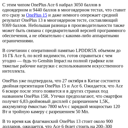
С этим чипом OnePlus Ace 6 набрал 3050 баллов в
одноядерном и 9440 баллов в многоядерном тестах, что ставит
его сразу за
OnePlus 15
и даже немного опережает средний
результат OnePlus 13 в многоядерном тесте, составляющий
9369 баллов. Небольшая разница в производительности также
может быть связана с предварительной версией программного
обеспечения, а не обязательно с какими-либо аппаратными
ограничениями.
В сочетании с оперативной памятью LPDDR5X объемом до
16 ГБ Ace 6, по всей видимости, готов справиться с чем
угодно — будь то Genshin Impact на полной графике или
тяжелые рабочие нагрузки с использованием искусственного
интеллекта.
OnePlus уже подтвердила, что 27 октября в Китае состоится
двойная презентация OnePlus 15 и Ace 6. Ожидается, что Ace
6 вскоре после этого появится и в других странах под
названием OnePlus 15R. Утечки предполагают, что смартфон
получит 6,83-дюймовый дисплей с разрешением 1,5K,
аккумулятор ёмкостью 7800 мАч с зарядкой мощностью 120
Вт и тройную камеру с разрешением 50 Мп.
В то время как флагманский OnePlus 13 стоит около 900
долларов, ожидается, что Ace 6 будет стоить на 200–300