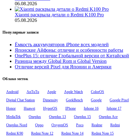
06.08.2026
Xiaomi раскрыла детали о Redmi K100 Pro
05.08.2026
Популярные записи
Ёмкость аккумуляторов iPhone всех моделей
Японские Айфоны: отличие и особенности работы
OnePlus 15: отличие Глобальной версии от Китайской
Разница между Global Rom и Global Version
Отличие версий Pixel для Японии и Америки
Облако меток
Android
AnTuTu
Apple
Apple Watch
ColorOS
Digital Chat Station
Dimensity
GeekBench
Google
Google Pixel
Honor
Huawei
HyperOS
IPhone
Iphone 16
Iphone 17
MediaTek
Oneplus
Oneplus 13
Oneplus 15
Oneplus Ace
Oneplus Nord
Oppo
OxygenOS
Poco
Realme
Redmi
Redmi K90
Redmi Note 12
Redmi Note 14
Redmi Note 15