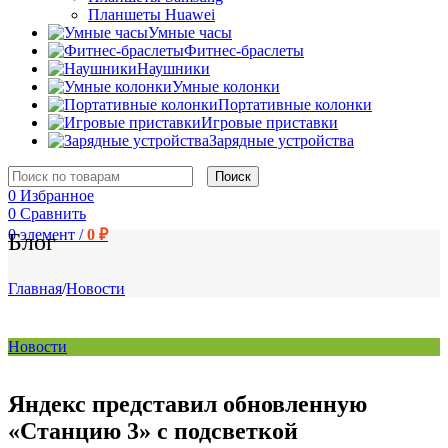
Планшеты Huawei
Умные часы
Фитнес-браслеты
Наушники
Умные колонки
Портативные колонки
Игровые приставки
Зарядные устройства
Поиск
0
Избранное
0
Сравнить
0
элемент
/
0
₽
Блог
Главная
/
Новости
Новости
Яндекс представил обновленную
«Станцию 3» с подсветкой