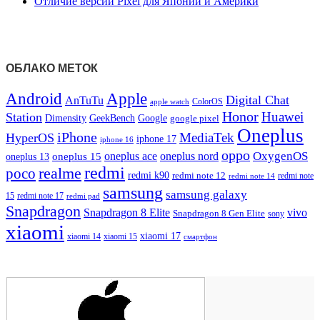
Отличие версий Pixel для Японии и Америки
ОБЛАКО МЕТОК
Android
Apple
Digital Chat
AnTuTu
ColorOS
apple watch
Honor
Huawei
Station
Dimensity
Google
GeekBench
google pixel
Oneplus
iPhone
MediaTek
HyperOS
iphone 17
iphone 16
oppo
OxygenOS
oneplus ace
oneplus nord
oneplus 15
oneplus 13
redmi
realme
poco
redmi k90
redmi note 12
redmi note 14
redmi note
samsung
samsung galaxy
redmi note 17
15
redmi pad
Snapdragon
Snapdragon 8 Elite
vivo
Snapdragon 8 Gen Elite
sony
xiaomi
xiaomi 17
xiaomi 14
xiaomi 15
смартфон