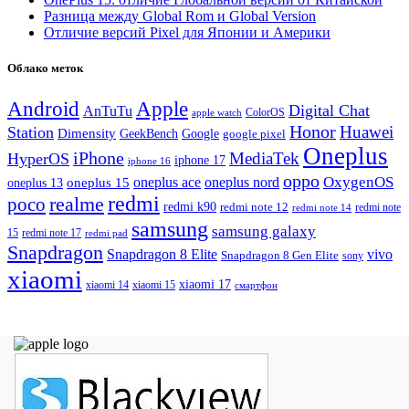
Разница между Global Rom и Global Version
Отличие версий Pixel для Японии и Америки
Облако меток
Android
Apple
Digital Chat
AnTuTu
ColorOS
apple watch
Honor
Huawei
Station
Dimensity
Google
GeekBench
google pixel
Oneplus
iPhone
MediaTek
HyperOS
iphone 17
iphone 16
oppo
OxygenOS
oneplus ace
oneplus nord
oneplus 15
oneplus 13
redmi
realme
poco
redmi k90
redmi note 12
redmi note 14
redmi note
samsung
samsung galaxy
redmi note 17
15
redmi pad
Snapdragon
Snapdragon 8 Elite
vivo
Snapdragon 8 Gen Elite
sony
xiaomi
xiaomi 17
xiaomi 14
xiaomi 15
смартфон