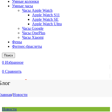
Умные колонки
Умные часы
Часы Apple Watch
Apple Watch S11
Apple Watch SE
Apple Watch Ultra
Часы Google
Часы OnePlus
Часы Xiaomi
Фены
Фитнес-браслеты
Поиск
0
Избранное
0
Сравнить
0
элемент
/
0
₽
Блог
Главная
/
Новости
Новости