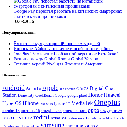
Google Pay перестал работать на китайских смартфонах
с китайскими прошивками
02.08.2026
Популярные записи
Ёмкость аккумуляторов iPhone всех моделей
Японские Айфоны: отличие и особенности работы
OnePlus 15: отличие Глобальной версии от Китайской
Разница между Global Rom и Global Version
Отличие версий Pixel для Японии и Америки
Облако меток
Android
Apple
Digital Chat
AnTuTu
ColorOS
apple watch
Honor
Huawei
Station
Dimensity
Google
GeekBench
google pixel
Oneplus
iPhone
MediaTek
HyperOS
iphone 17
iphone 16
oppo
OxygenOS
oneplus ace
oneplus nord
oneplus 15
oneplus 13
redmi
realme
poco
redmi k90
redmi note 12
redmi note 14
redmi note
samsung
samsung galaxy
redmi note 17
15
redmi pad