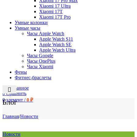
Xiaomi 17 Pro Max
Xiaomi 17 Ultra
Xiaomi 17T
Xiaomi 17T Pro
Умные колонки
Умные часы
Часы Apple Watch
Apple Watch S11
Apple Watch SE
Apple Watch Ultra
Часы Google
Часы OnePlus
Часы Xiaomi
Фены
Фитнес-браслеты
0
Избранное
0
Сравнить
0
элемент
/
0
₽
Блог
Главная
/
Новости
Новости