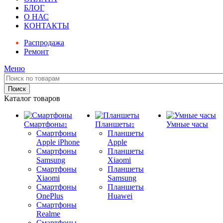
БЛОГ
О НАС
КОНТАКТЫ
Распродажа
Ремонт
Меню
Поиск
Каталог товаров
Смартфоны
Планшеты
Умные часы
Смартфоны
Планшеты
Apple iPhone
Apple
Смартфоны
Планшеты
Samsung
Xiaomi
Смартфоны
Планшеты
Xiaomi
Samsung
Смартфоны
Планшеты
OnePlus
Huawei
Смартфоны
Realme
Смартфоны