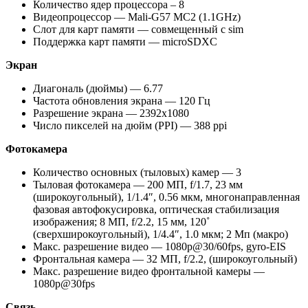
Количество ядер процессора – 8
Видеопроцессор — Mali-G57 MC2 (1.1GHz)
Слот для карт памяти — совмещенный с sim
Поддержка карт памяти — microSDXC
Экран
Диагональ (дюймы) — 6.77
Частота обновления экрана — 120 Гц
Разрешение экрана — 2392х1080
Число пикселей на дюйм (PPI) — 388 ppi
Фотокамера
Количество основных (тыловых) камер — 3
Тыловая фотокамера — 200 МП, f/1.7, 23 мм
(широкоугольный), 1/1.4″, 0.56 мкм, многонаправленная
фазовая автофокусировка, оптическая стабилизация
изображения; 8 МП, f/2.2, 15 мм, 120˚
(сверхширокоугольный), 1/4.4″, 1.0 мкм; 2 Мп (макро)
Макс. разрешение видео — 1080p@30/60fps, gyro-EIS
Фронтальная камера — 32 МП, f/2.2, (широкоугольный)
Макс. разрешение видео фронтальной камеры —
1080p@30fps
Связь