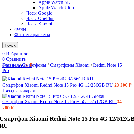
Apple Watch SE
Apple Watch Ultra
Часы Google
Часы OnePlus
Часы Xiaomi
Фены
Фитнес-браслеты
Поиск
0
Избранное
0
Сравнить
Главная
/
Смартфоны
/
Смартфоны Xiaomi
/
Redmi Note 15
0
элемент
/
0
₽
Pro
Смартфон Xiaomi Redmi Note 15 Pro 4G 12/256GB RU
23 300
₽
Назад к товарам
Смартфон Xiaomi Redmi Note 15 Pro+ 5G 12/512GB RU
34
200
₽
Смартфон Xiaomi Redmi Note 15 Pro 4G 12/512G
RU