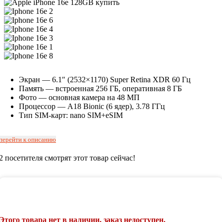
Экран — 6.1″ (2532×1170) Super Retina XDR 60 Гц
Память — встроенная 256 ГБ, оперативная 8 ГБ
Фото — основная камера на 48 МП
Процессор — A18 Bionic (6 ядер), 3.78 ГГц
Тип SIM-карт: nano SIM+eSIM
перейти к описанию
2
посетителя смотрят этот товар сейчас!
Этого товара нет в наличии, заказ недоступен.