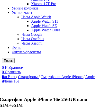
Xiaomi 17T Pro
Умные колонки
Умные часы
Часы Apple Watch
Apple Watch S11
Apple Watch SE
Apple Watch Ultra
Часы Google
Часы OnePlus
Часы Xiaomi
Фены
Фитнес-браслеты
Поиск
0
Избранное
0
Сравнить
Главная
/
Смартфоны
/
Смартфоны Apple iPhone
/
Apple
0
0
₽
iPhone 16e
Смартфон Apple iPhone 16e 256GB nano
SIM+eSIM