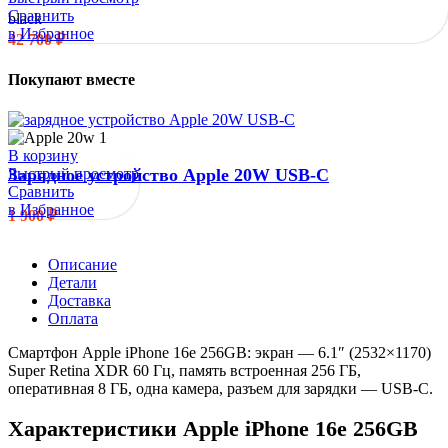
Сравнить
black
в Избранное
42 700
₽
Покупают вместе
В корзину
Быстрый просмотр
Зарядное устройство Apple 20W USB-C
Сравнить
в Избранное
1 900
₽
Описание
Детали
Доставка
Оплата
Смартфон Apple iPhone 16e 256GB: экран — 6.1″ (2532×1170)
Super Retina XDR 60 Гц, память встроенная 256 ГБ,
оперативная 8 ГБ, одна камера, разъем для зарядки — USB-C.
Характеристики Apple iPhone 16e 256GB