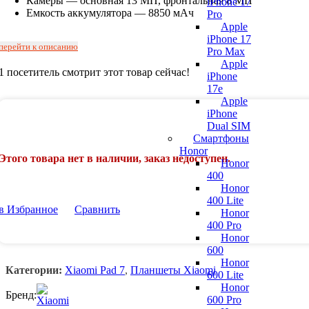
Камеры — основная 13 МП, фронтальная 8 МП
iPhone 17
Емкость аккумулятора — 8850 мАч
Pro
Apple
iPhone 17
перейти к описанию
Pro Max
Apple
1
посетитель смотрит этот товар сейчас!
iPhone
17e
Apple
iPhone
Dual SIM
Смартфоны
Honor
Этого товара нет в наличии, заказ недоступен.
Honor
400
Honor
400 Lite
в Избранное
Сравнить
Honor
400 Pro
Honor
600
Honor
Категории:
Xiaomi Pad 7
,
Планшеты Xiaomi
600 Lite
Honor
Бренд:
600 Pro