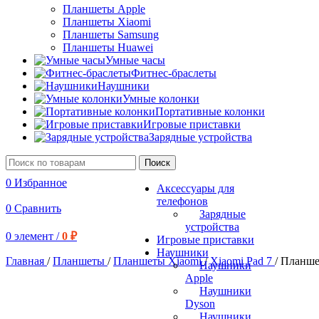
Планшеты Apple
Планшеты Xiaomi
Планшеты Samsung
Планшеты Huawei
Умные часы
Фитнес-браслеты
Наушники
Умные колонки
Портативные колонки
Игровые приставки
Зарядные устройства
Поиск
0
Избранное
Аксессуары для
телефонов
0
Сравнить
Зарядные
устройства
0
элемент
/
0
₽
Игровые приставки
Наушники
Главная
/
Планшеты
/
Планшеты Xiaomi
/
Xiaomi Pad 7
/
Планше
Наушники
Apple
Наушники
Dyson
Наушники