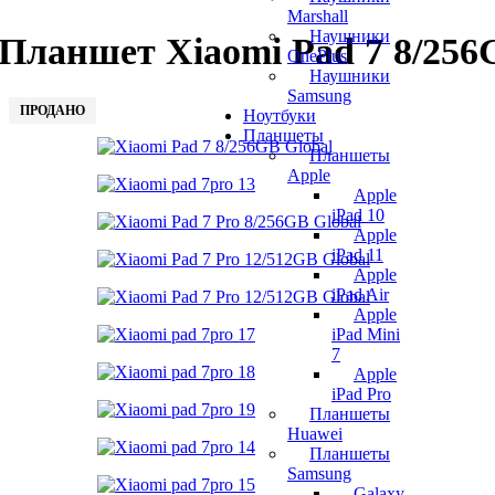
Marshall
Наушники
Планшет Xiaomi Pad 7 8/25
OnePlus
Наушники
Samsung
ПРОДАНО
Ноутбуки
Планшеты
Планшеты
Apple
Apple
iPad 10
Apple
iPad 11
Apple
iPad Air
Apple
iPad Mini
7
Apple
iPad Pro
Планшеты
Huawei
Планшеты
Samsung
Galaxy