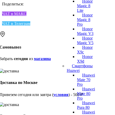
Honor
Поделиться:
Magic 8
Lite
ЧАТ в МАКС
Honor
Magic 8
ЧАТ в Телеграм
Pro
Honor
Magic V3
Honor
Magic V5
Самовывоз
Honor
X9c
Honor
Забрать
сегодня
из
магазина
X9d
Смартфоны
Huawei
Huawei
Mate 70
Доставка по Москве
Pro
Huawei
Mate 80
Привезем сегодня или завтра (
условия
) - 500 ₽
Pro
Huawei
Pura 80
Huawei