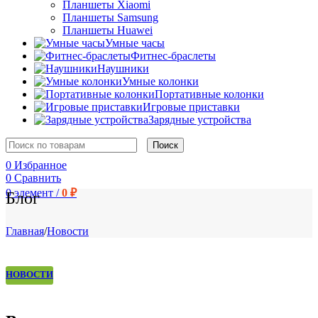
Планшеты Xiaomi
Планшеты Samsung
Планшеты Huawei
Умные часы
Фитнес-браслеты
Наушники
Умные колонки
Портативные колонки
Игровые приставки
Зарядные устройства
Поиск
0
Избранное
0
Сравнить
0
элемент
/
0
₽
Блог
Главная
/
Новости
НОВОСТИ