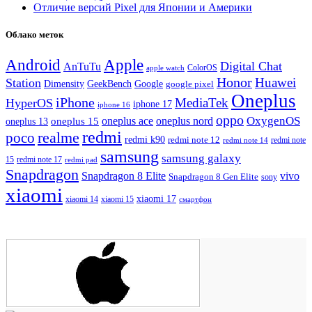
Отличие версий Pixel для Японии и Америки
Облако меток
Android
Apple
Digital Chat
AnTuTu
ColorOS
apple watch
Honor
Huawei
Station
Dimensity
Google
GeekBench
google pixel
Oneplus
iPhone
MediaTek
HyperOS
iphone 17
iphone 16
oppo
OxygenOS
oneplus ace
oneplus nord
oneplus 15
oneplus 13
redmi
realme
poco
redmi k90
redmi note 12
redmi note 14
redmi note
samsung
samsung galaxy
redmi note 17
15
redmi pad
Snapdragon
Snapdragon 8 Elite
vivo
Snapdragon 8 Gen Elite
sony
xiaomi
xiaomi 17
xiaomi 14
xiaomi 15
смартфон