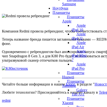
Samsung
Ноутбуки
Планшеты
Планшеты
Apple
Apple
iPad 10
Компания Redmi провела ребрендинг, чтобы соответствовать с
Apple
iPad 11
Теперь название бренда пишется заглавными буквами — REDMI.
Apple
фоне.
iPad Air
Apple
Одновременно с ребрендингом был анонсирован запуск смартф
iPad Mini
чип Snapdragon 8 Gen 3, а для K80 Pro будет использоваться а
7
ультразвуковой сканер отпечатков пальцев.
Apple
iPad Pro
источник
Планшеты
Huawei
Планшеты
Читайте больше информации в нашем
Блоге
, в разделе "
Новост
Samsung
Galaxy
Любите технологии?
Присоединяйтесь к нашему каналу в
Tele
Tab A11
Планшеты
redmi
Xiaomi