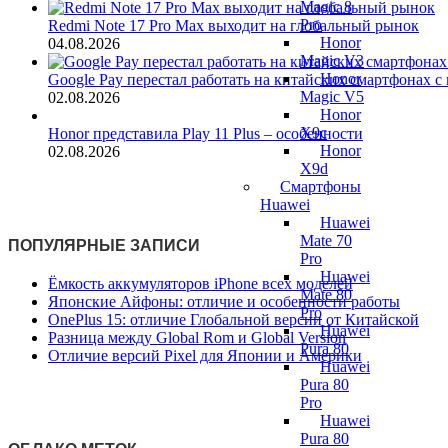
Magic 8
Pro
Redmi Note 17 Pro Max выходит на глобальный рынок
Honor
04.08.2026
Magic V3
Honor
Google Pay перестал работать на китайских смартфонах 
Magic V5
02.08.2026
Honor
X9c
Honor представила Play 11 Plus – особенности
Honor
02.08.2026
X9d
Смартфоны
Huawei
Huawei
Mate 70
ПОПУЛЯРНЫЕ ЗАПИСИ
Pro
Huawei
Ёмкость аккумуляторов iPhone всех моделей
Mate 80
Японские Айфоны: отличие и особенности работы
Pro
OnePlus 15: отличие Глобальной версии от Китайской
Huawei
Разница между Global Rom и Global Version
Pura 80
Отличие версий Pixel для Японии и Америки
Huawei
Pura 80
Pro
Huawei
Pura 80