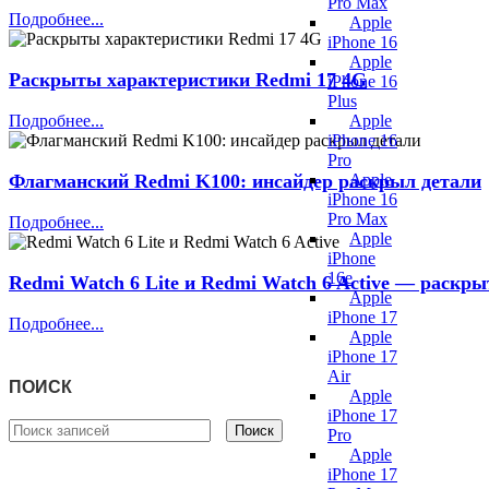
Pro Max
Подробнее...
Apple
iPhone 16
Apple
Раскрыты характеристики Redmi 17 4G
iPhone 16
Plus
Apple
Подробнее...
iPhone 16
Pro
Apple
Флагманский Redmi K100: инсайдер раскрыл детали
iPhone 16
Pro Max
Подробнее...
Apple
iPhone
16e
Redmi Watch 6 Lite и Redmi Watch 6 Active — раскр
Apple
iPhone 17
Подробнее...
Apple
iPhone 17
Air
ПОИСК
Apple
iPhone 17
Поиск
Pro
Apple
iPhone 17