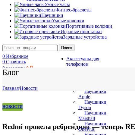
Умные часы
Фитнес-браслеты
Наушники
Умные колонки
Портативные колонки
Игровые приставки
Зарядные устройства
Поиск
0
Избранное
Аксессуары для
0
Сравнить
телефонов
0
элемент
/
0
₽
Зарядные
Блог
устройства
Игровые приставки
Наушники
Главная
/
Новости
Наушники
Apple
Наушники
НОВОСТИ
Dyson
Наушники
Marshall
Наушники
Redmi провела ребрендинг — теперь R
OnePlus
Наушники