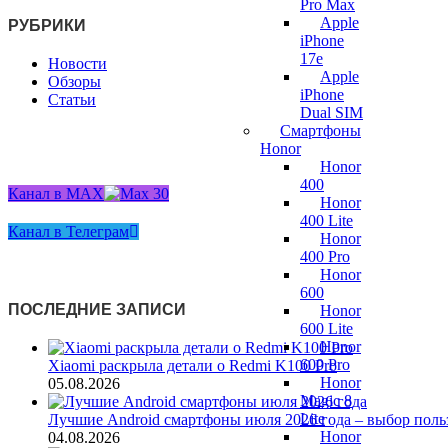
Pro Max
Apple
РУБРИКИ
iPhone
17e
Новости
Apple
Обзоры
iPhone
Статьи
Dual SIM
Смартфоны
Honor
Honor
400
Канал в MAX
Honor
400 Lite
Канал в Телеграм
Honor
400 Pro
Honor
600
ПОСЛЕДНИЕ ЗАПИСИ
Honor
600 Lite
Honor
600 Pro
Xiaomi раскрыла детали о Redmi K100 Pro
Honor
05.08.2026
Magic 8
Lite
Лучшие Android смартфоны июля 2026 года – выбор поль
Honor
04.08.2026