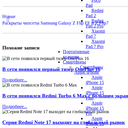
Poco
Pad
Redmi
Pad 2
Новые
Redmi
Раскрыты чипсеты Samsung Galaxy Z Flip FE и Z Flip7
Pad 2 Pro
Xiaomi
Pad 7
Xiaomi
Pad 7 Pro
Похожие записи
Портативные
колонки
Смартфоны
Смартфоны
В сети появился первый тизер OnePlus 16
Apple iPhone
Apple
Подробнее...
iPhone 15
Apple
iPhone 15
В сети появился Redmi Turbo 6 Max с большим экран
Plus
Apple
Подробнее...
iPhone 15
Pro
Apple
Серия Redmi Note 17 выходит на глобальный рынок
iPhone 15