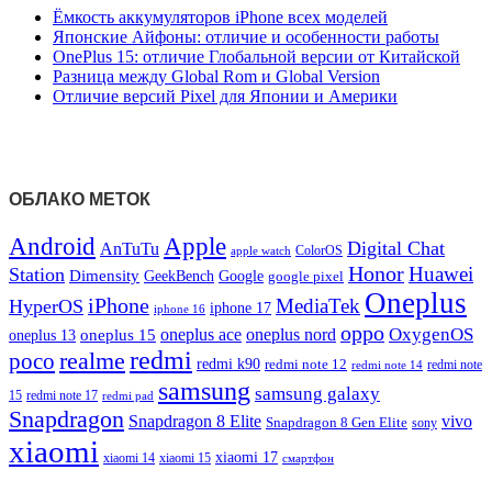
Ёмкость аккумуляторов iPhone всех моделей
Японские Айфоны: отличие и особенности работы
OnePlus 15: отличие Глобальной версии от Китайской
Разница между Global Rom и Global Version
Отличие версий Pixel для Японии и Америки
ОБЛАКО МЕТОК
Android
Apple
Digital Chat
AnTuTu
ColorOS
apple watch
Honor
Huawei
Station
Dimensity
Google
GeekBench
google pixel
Oneplus
iPhone
MediaTek
HyperOS
iphone 17
iphone 16
oppo
OxygenOS
oneplus ace
oneplus nord
oneplus 15
oneplus 13
redmi
realme
poco
redmi k90
redmi note 12
redmi note 14
redmi note
samsung
samsung galaxy
redmi note 17
15
redmi pad
Snapdragon
Snapdragon 8 Elite
vivo
Snapdragon 8 Gen Elite
sony
xiaomi
xiaomi 17
xiaomi 14
xiaomi 15
смартфон