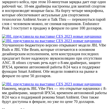
зарядного кейса, при этом 10-минутная зарядка дает еще один
рабочий час. 10-мм драйверы настроены для занятий спортом
и воспроизводят мощные басы. На борту четыре микрофона,
которые обеспечивают актуальные для спортсменов
технологии Ambient Aware и Talk Thru — перекинуться парой
слов с человеком можно, не снимая наушников. Endurance
Peak 3 поступит в продажу в феврале по цене 100 долларов.
Улучшенную бюджетную версию открывают модели JBL Vibe
Buds и JBL Vibe Beam, которые отличаются в основном
дизайнерским исполнением, хотя конструкция последних
предлагает более надежную звукоизоляцию при отсутствии
ANC. В обоих случаях речь идет о 8-мм драйверах, защите
IPX54, времени автономной работы 8/24 часа и поддержке
функции Smart Ambient. Обе модели появятся на рынке в
феврале по цене 50 долларов.
Наконец, модель JBL Vibe Flex — это открытые наушники с 8-
мм драйверами, защитой IPX54, временем автономной работы
8/24 часа и поддержкой режима Smart Ambient. Они также
будут доступны в феврале, но уже по цене 70 долларов.