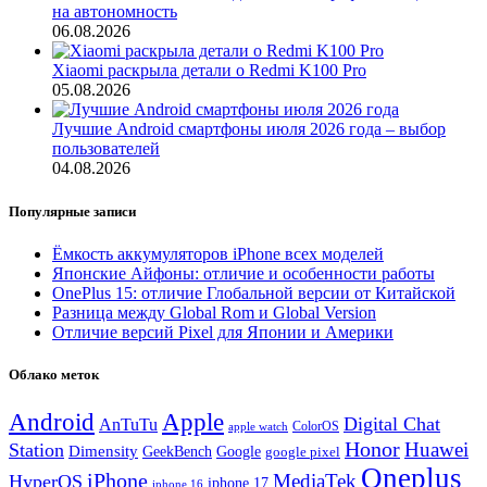
на автономность
06.08.2026
Xiaomi раскрыла детали о Redmi K100 Pro
05.08.2026
Лучшие Android смартфоны июля 2026 года – выбор
пользователей
04.08.2026
Популярные записи
Ёмкость аккумуляторов iPhone всех моделей
Японские Айфоны: отличие и особенности работы
OnePlus 15: отличие Глобальной версии от Китайской
Разница между Global Rom и Global Version
Отличие версий Pixel для Японии и Америки
Облако меток
Android
Apple
Digital Chat
AnTuTu
ColorOS
apple watch
Honor
Huawei
Station
Dimensity
Google
GeekBench
google pixel
Oneplus
iPhone
MediaTek
HyperOS
iphone 17
iphone 16