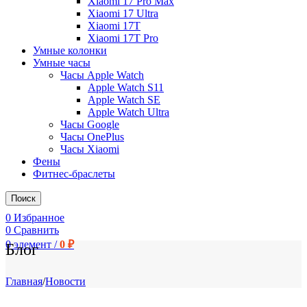
Xiaomi 17 Pro Max
Xiaomi 17 Ultra
Xiaomi 17T
Xiaomi 17T Pro
Умные колонки
Умные часы
Часы Apple Watch
Apple Watch S11
Apple Watch SE
Apple Watch Ultra
Часы Google
Часы OnePlus
Часы Xiaomi
Фены
Фитнес-браслеты
Поиск
0
Избранное
0
Сравнить
0
элемент
/
0
₽
Блог
Главная
/
Новости