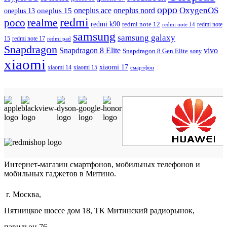
oppo
OxygenOS
oneplus ace
oneplus nord
oneplus 15
oneplus 13
redmi
realme
poco
redmi k90
redmi note 12
redmi note 14
redmi note
samsung
samsung galaxy
redmi note 17
15
redmi pad
Snapdragon
Snapdragon 8 Elite
vivo
Snapdragon 8 Gen Elite
sony
xiaomi
xiaomi 17
xiaomi 14
xiaomi 15
смартфон
Интернет-магазин смартфонов, мобильных телефонов и
мобильных гаджетов в Митино.
г. Москва,
Пятницкое шоссе дом 18, ТК Митинский радиорынок,
павильон 76